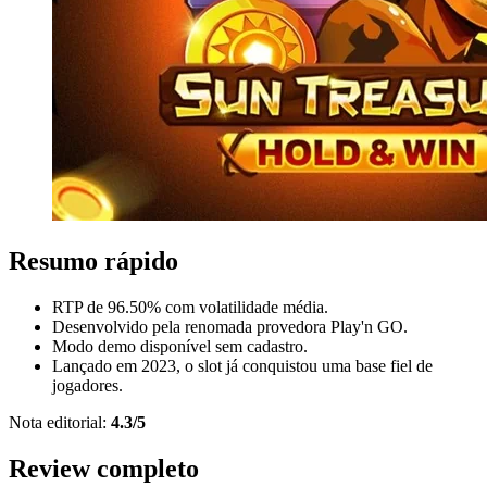
Resumo rápido
RTP de 96.50% com volatilidade média.
Desenvolvido pela renomada provedora Play'n GO.
Modo demo disponível sem cadastro.
Lançado em 2023, o slot já conquistou uma base fiel de
jogadores.
Nota editorial:
4.3/5
Review completo