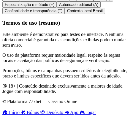
Especialização e método (E)
Autoridade editorial (A)
Confiabilidade e transparência (T)
Contexto local Brasil
Termos de uso (resumo)
Este ambiente é demonstrativo para testes de interface. Nenhuma
oferta comercial é garantida e as condições exibidas podem mudar
sem aviso.
O uso da plataforma requer maioridade legal, respeito às regras
locais e aceitação das políticas de segurança e verificação.
Promoções, bônus e campanhas possuem critérios de elegibilidade,
prazo e limites específicos que devem ser lidos antes da adesão.
🔞 18+ | Conteúdo destinado exclusivamente a maiores de idade.
Jogue com responsabilidade.
© Plataforma 777bet — Cassino Online
🏠
Início
🎁
Bônus
💳
Depósito
📲
App
🎮
Jogar