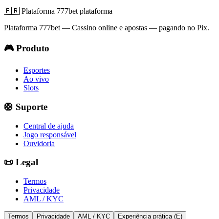
🇧🇷 Plataforma 777bet plataforma
Plataforma 777bet — Cassino online e apostas — pagando no Pix.
🎮
Produto
Esportes
Ao vivo
Slots
🛟
Suporte
Central de ajuda
Jogo responsável
Ouvidoria
📜
Legal
Termos
Privacidade
AML / KYC
Termos
Privacidade
AML / KYC
Experiência prática (E)