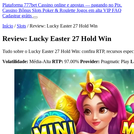
Plataforma 777bet
Cassino online e apostas — pagando no Pix.
Cassino
Bônus
Slots
Poker & Roulette
Jogos em alta
VIP
FAQ
Cadastrar grátis
Início
/
Slots
/
Review: Lucky Easter 27 Hold Win
Review: Lucky Easter 27 Hold Win
Tudo sobre o Lucky Easter 27 Hold Win: confira RTP, recursos especia
Volatilidade:
Média-Alta
RTP:
97.00%
Provider:
Pragmatic Play
L