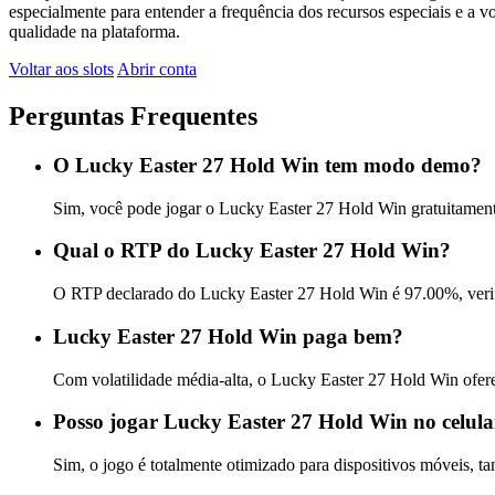
especialmente para entender a frequência dos recursos especiais e a v
qualidade na plataforma.
Voltar aos slots
Abrir conta
Perguntas Frequentes
O Lucky Easter 27 Hold Win tem modo demo?
Sim, você pode jogar o Lucky Easter 27 Hold Win gratuitament
Qual o RTP do Lucky Easter 27 Hold Win?
O RTP declarado do Lucky Easter 27 Hold Win é 97.00%, verif
Lucky Easter 27 Hold Win paga bem?
Com volatilidade média-alta, o Lucky Easter 27 Hold Win ofere
Posso jogar Lucky Easter 27 Hold Win no celula
Sim, o jogo é totalmente otimizado para dispositivos móveis, t