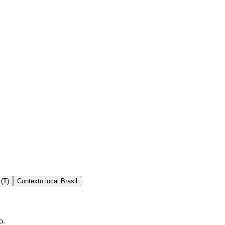
 (T)
Contexto local Brasil
o.