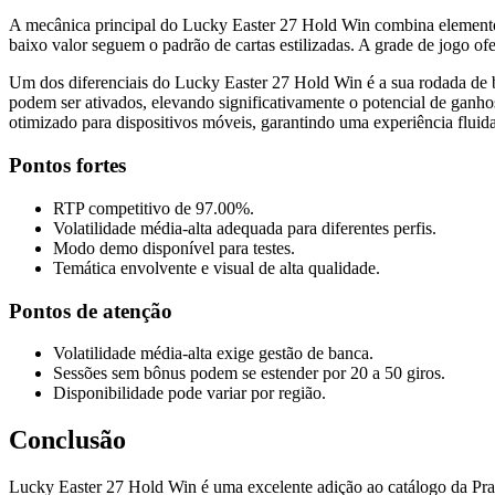
A mecânica principal do Lucky Easter 27 Hold Win combina elementos
baixo valor seguem o padrão de cartas estilizadas. A grade de jogo of
Um dos diferenciais do Lucky Easter 27 Hold Win é a sua rodada de b
podem ser ativados, elevando significativamente o potencial de ganho
otimizado para dispositivos móveis, garantindo uma experiência fluid
Pontos fortes
RTP competitivo de 97.00%.
Volatilidade média-alta adequada para diferentes perfis.
Modo demo disponível para testes.
Temática envolvente e visual de alta qualidade.
Pontos de atenção
Volatilidade média-alta exige gestão de banca.
Sessões sem bônus podem se estender por 20 a 50 giros.
Disponibilidade pode variar por região.
Conclusão
Lucky Easter 27 Hold Win é uma excelente adição ao catálogo da Pra