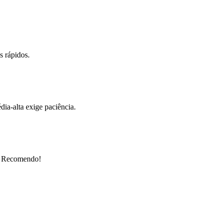
s rápidos.
ia-alta exige paciência.
s. Recomendo!