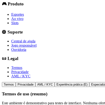
🎮
Produto
Esportes
Ao vivo
Slots
🛟
Suporte
Central de ajuda
Jogo responsável
Ouvidoria
📜
Legal
Termos
Privacidade
AML / KYC
Termos
Privacidade
AML / KYC
Experiência prática (E)
Especiali
Termos de uso (resumo)
Este ambiente é demonstrativo para testes de interface. Nenhuma ofer