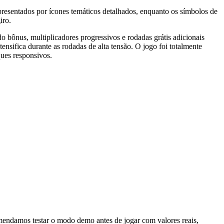
resentados por ícones temáticos detalhados, enquanto os símbolos de
iro.
bônus, multiplicadores progressivos e rodadas grátis adicionais
nsifica durante as rodadas de alta tensão. O jogo foi totalmente
ques responsivos.
endamos testar o modo demo antes de jogar com valores reais,